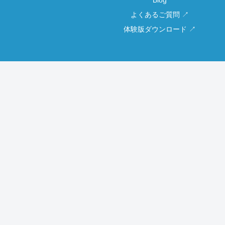
よくあるご質問 ↗
体験版ダウンロード ↗