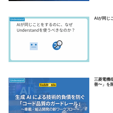
AIが同じ
Understand
三菱電機様
Understand
善〜」を