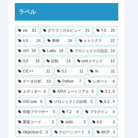
ラベル
etc
81
グラフィカルビュー
31
7.0
25
4.0
24
事例
24
メトリクス
22
API
19
Lattix
19
プロジェクトの設定
16
3.0
16
比較
14
undコマンド
12
C/C++
11
5.1
11
AI
11
データ分析
10
Python
7
レポート
6
エディター
6
APIチュートリアル
6
3.1
6
VSCode
6
プロジェクトの比較
5
6.3
5
情報ブラウザー
5
7.2
4
プラグイン
4
重複コード
3
aidd
3
6.0
3
Objective-C
3
クローンコード
3
MCP
3