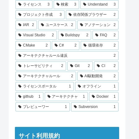
ライセンス
3
検索
3
Understand
3
プロジェクト作成
3
依存関係ブラウザー
2
IAR
2
ユースケース
2
アノテーション
2
Visual Studio
2
Buildspy
2
FAQ
2
CMake
2
C#
2
循環依存
2
アーキテクチャルール違反
2
トレーサビリティ
2
Git
2
CI
2
アーキテクチャルール
2
AI駆動開発
2
ライセンスポータル
1
オフライン
1
github
1
アーキテクチャ
1
Docker
1
プレビューワー
1
Subversion
1
サイト利用規約