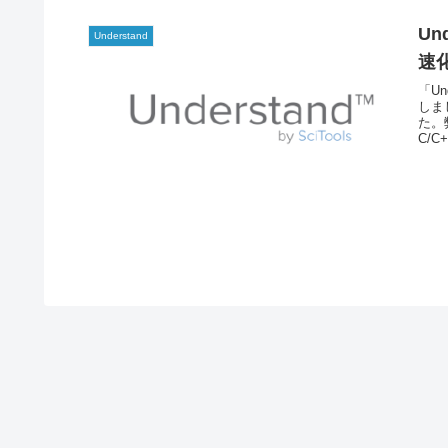
Un
Understand
速
「U
しま
た。
C/C