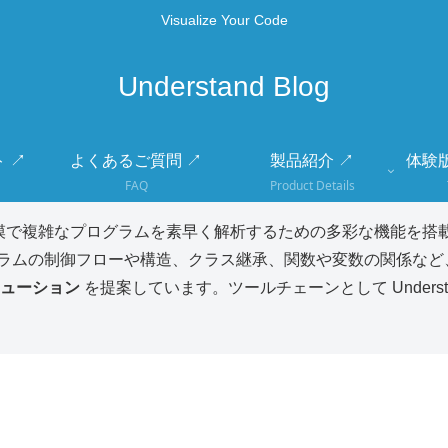
Visualize Your Code
Understand Blog
 ↗
よくあるご質問 ↗
製品紹介 ↗
体験
FAQ
Product Details
模で複雑なプログラムを素早く解析するための多彩な機能を搭載
ラムの制御フローや構造、クラス継承、関数や変数の関係など
ューション
を提案しています。ツールチェーンとして Unders