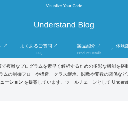
Visualize Your Code
Understand Blog
 ↗
よくあるご質問 ↗
製品紹介 ↗
体験
FAQ
Product Details
模で複雑なプログラムを素早く解析するための多彩な機能を搭載
ラムの制御フローや構造、クラス継承、関数や変数の関係など
ューション
を提案しています。ツールチェーンとして Unders