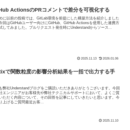
tHub ActionsのPRコメントで差分を可視化する
めに以前の投稿では、GitLab環境を前提にした構築方法を紹介しました
回はGitHubユーザー向けにGitHub、GitHub Actionsを使用した連携方
試してみました。プルリクエスト発生時にUnderstandからソース...
2025.11.13
2026.01.06
attixで関数粒度の影響分析結果を一括で出力する手
も弊社Understandブログをご購読いただきありがとうございます。今回
社エンジニアがお客様先や弊社テクニカルサポートにおいて、よくご質
いただく内容について、その回答を記事にしていきたいと思います。今
り上げるご質問最近お客...
2025.11.10