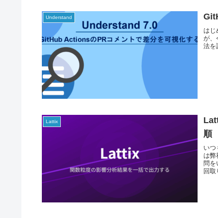
Gi
Understand
はじ
が、今
法を
L
Lattix
順
いつ
は弊
問を
回取