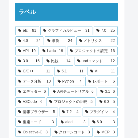
ラベル
etc
81
グラフィカルビュー
31
7.0
25
4.0
24
事例
24
メトリクス
22
API
19
Lattix
19
プロジェクトの設定
16
3.0
16
比較
14
undコマンド
12
C/C++
11
5.1
11
AI
11
データ分析
10
Python
7
レポート
6
エディター
6
APIチュートリアル
6
3.1
6
VSCode
6
プロジェクトの比較
5
6.3
5
情報ブラウザー
5
7.2
4
プラグイン
4
重複コード
3
aidd
3
6.0
3
Objective-C
3
クローンコード
3
MCP
3