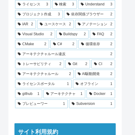
ライセンス
3
検索
3
Understand
3
プロジェクト作成
3
依存関係ブラウザー
2
IAR
2
ユースケース
2
アノテーション
2
Visual Studio
2
Buildspy
2
FAQ
2
CMake
2
C#
2
循環依存
2
アーキテクチャルール違反
2
トレーサビリティ
2
Git
2
CI
2
アーキテクチャルール
2
AI駆動開発
2
ライセンスポータル
1
オフライン
1
github
1
アーキテクチャ
1
Docker
1
プレビューワー
1
Subversion
1
サイト利用規約