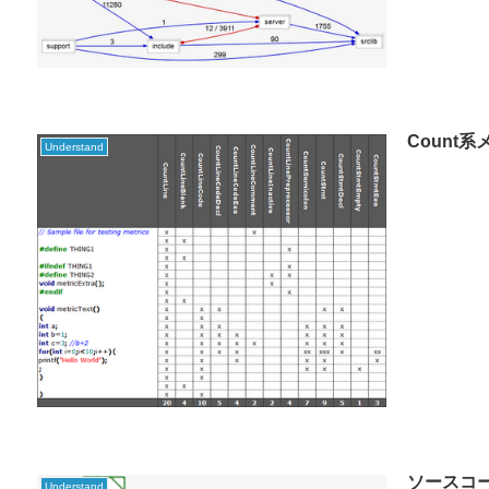
Count
Understand
ソースコ
Understand