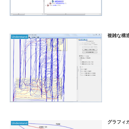
複雑な構
Understand
Understand