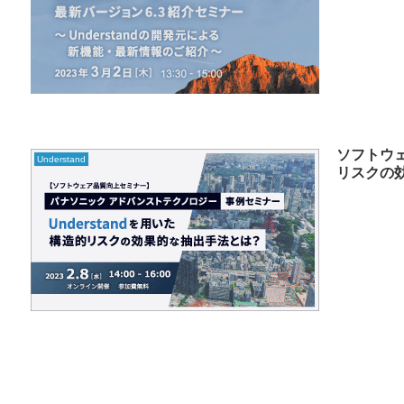
ソフトウェ
Understand
リスクの