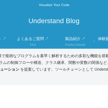
Visualize Your Code
Understand Blog
 ↗
よくあるご質問 ↗
製品紹介 ↗
体験
FAQ
Product Details
模で複雑なプログラムを素早く解析するための多彩な機能を搭載
ラムの制御フローや構造、クラス継承、関数や変数の関係など
ューション
を提案しています。ツールチェーンとして Unders