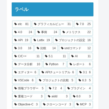
ラベル
etc
81
グラフィカルビュー
31
7.0
25
4.0
24
事例
24
メトリクス
22
API
19
Lattix
19
プロジェクトの設定
16
3.0
16
比較
14
undコマンド
12
C/C++
11
5.1
11
AI
11
データ分析
10
Python
7
レポート
6
エディター
6
APIチュートリアル
6
3.1
6
VSCode
6
プロジェクトの比較
5
6.3
5
情報ブラウザー
5
7.2
4
プラグイン
4
重複コード
3
aidd
3
6.0
3
Objective-C
3
クローンコード
3
MCP
3