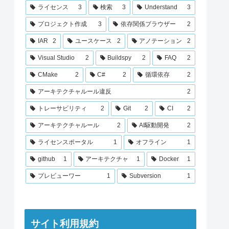
ライセンス
3
検索
3
Understand
3
プロジェクト作成
3
依存関係ブラウザー
2
IAR
2
ユースケース
2
アノテーション
2
Visual Studio
2
Buildspy
2
FAQ
2
CMake
2
C#
2
循環依存
2
アーキテクチャルール違反
2
トレーサビリティ
2
Git
2
CI
2
アーキテクチャルール
2
AI駆動開発
2
ライセンスポータル
1
オフライン
1
github
1
アーキテクチャ
1
Docker
1
プレビューワー
1
Subversion
1
サイト利用規約