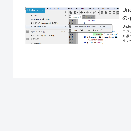
Un
Understand
の
Un
エク
対象
イン