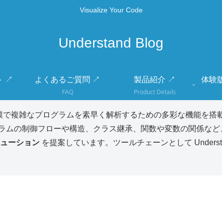
Visualize Your Code
Understand Blog
 ↗
よくあるご質問 ↗
製品紹介 ↗
体験
FAQ
Product Details
模で複雑なプログラムを素早く解析するための多彩な機能を搭載
ラムの制御フローや構造、クラス継承、関数や変数の関係など
ューション
を提案しています。ツールチェーンとして Unders