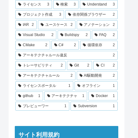
ライセンス
3
検索
3
Understand
3
プロジェクト作成
3
依存関係ブラウザー
2
IAR
2
ユースケース
2
アノテーション
2
Visual Studio
2
Buildspy
2
FAQ
2
CMake
2
C#
2
循環依存
2
アーキテクチャルール違反
2
トレーサビリティ
2
Git
2
CI
2
アーキテクチャルール
2
AI駆動開発
2
ライセンスポータル
1
オフライン
1
github
1
アーキテクチャ
1
Docker
1
プレビューワー
1
Subversion
1
サイト利用規約