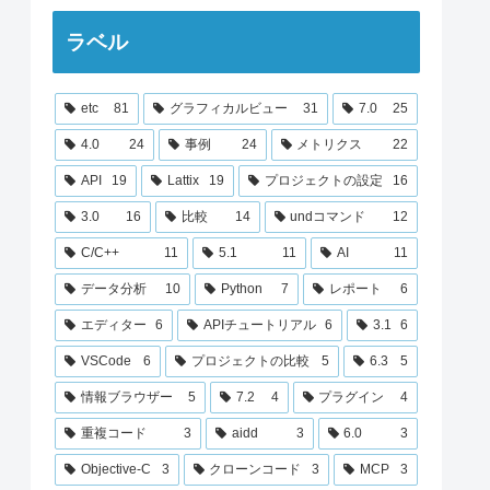
ラベル
etc
81
グラフィカルビュー
31
7.0
25
4.0
24
事例
24
メトリクス
22
API
19
Lattix
19
プロジェクトの設定
16
3.0
16
比較
14
undコマンド
12
C/C++
11
5.1
11
AI
11
データ分析
10
Python
7
レポート
6
エディター
6
APIチュートリアル
6
3.1
6
VSCode
6
プロジェクトの比較
5
6.3
5
情報ブラウザー
5
7.2
4
プラグイン
4
重複コード
3
aidd
3
6.0
3
Objective-C
3
クローンコード
3
MCP
3