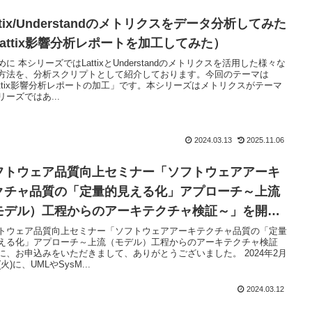
ttix/Understandのメトリクスをデータ分析してみた
Lattix影響分析レポートを加工してみた）
めに 本シリーズではLattixとUnderstandのメトリクスを活用した様々な
方法を、分析スクリプトとして紹介しております。今回のテーマは
attix影響分析レポートの加工」です。本シリーズはメトリクスがテーマ
リーズではあ...
2024.03.13
2025.11.06
フトウェア品質向上セミナー「ソフトウェアアーキ
クチャ品質の「定量的見える化」アプローチ～上流
モデル）工程からのアーキテクチャ検証～」を開催
ました
トウェア品質向上セミナー「ソフトウェアアーキテクチャ品質の「定量
える化」アプローチ～上流（モデル）工程からのアーキテクチャ検証
に、お申込みをいただきまして、ありがとうございました。 2024年2月
(火)に、UMLやSysM...
2024.03.12