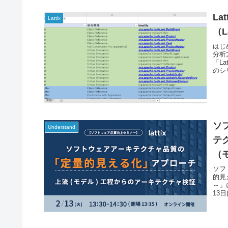
La
Lattix
（
はじ
分析
「L
のシ
ソ
Understand
テ
（
し
ソフ
的見
～」
13日