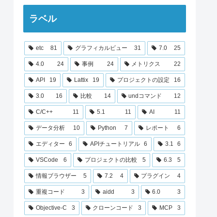
ラベル
etc
81
グラフィカルビュー
31
7.0
25
4.0
24
事例
24
メトリクス
22
API
19
Lattix
19
プロジェクトの設定
16
3.0
16
比較
14
undコマンド
12
C/C++
11
5.1
11
AI
11
データ分析
10
Python
7
レポート
6
エディター
6
APIチュートリアル
6
3.1
6
VSCode
6
プロジェクトの比較
5
6.3
5
情報ブラウザー
5
7.2
4
プラグイン
4
重複コード
3
aidd
3
6.0
3
Objective-C
3
クローンコード
3
MCP
3