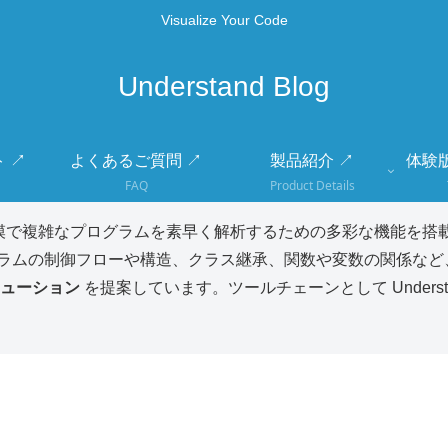
Visualize Your Code
Understand Blog
 ↗
よくあるご質問 ↗
製品紹介 ↗
体験
FAQ
Product Details
模で複雑なプログラムを素早く解析するための多彩な機能を搭載
ラムの制御フローや構造、クラス継承、関数や変数の関係など
ューション
を提案しています。ツールチェーンとして Unders