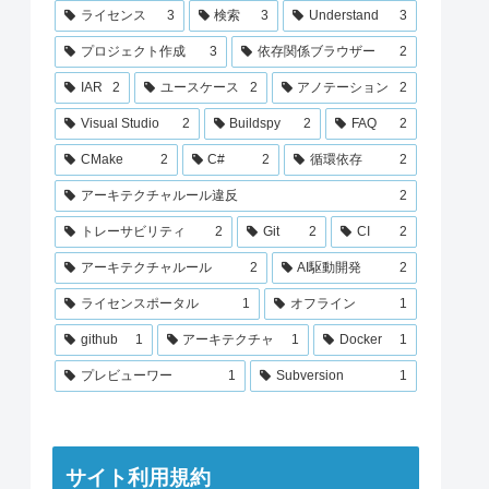
ライセンス
3
検索
3
Understand
3
プロジェクト作成
3
依存関係ブラウザー
2
IAR
2
ユースケース
2
アノテーション
2
Visual Studio
2
Buildspy
2
FAQ
2
CMake
2
C#
2
循環依存
2
アーキテクチャルール違反
2
トレーサビリティ
2
Git
2
CI
2
アーキテクチャルール
2
AI駆動開発
2
ライセンスポータル
1
オフライン
1
github
1
アーキテクチャ
1
Docker
1
プレビューワー
1
Subversion
1
サイト利用規約