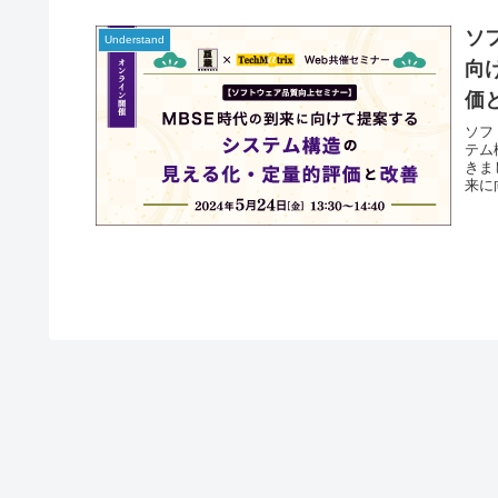
ソ
Understand
向
価
ソフ
テム
きま
来に