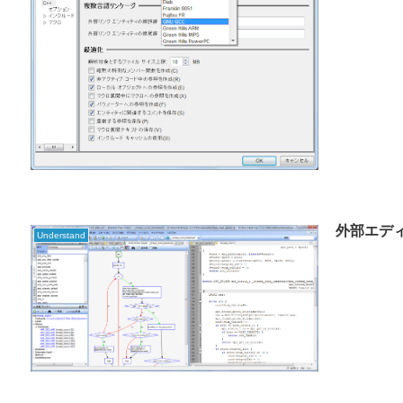
外部エデ
Understand