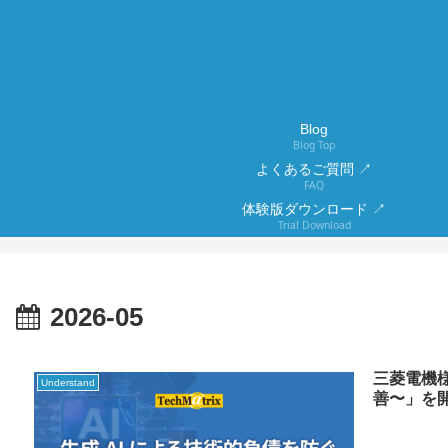
Blog
Blog Top
よくあるご質問 ↗
FAQ
体験版ダウンロード ↗
Trial Download
2026-05
三菱電機様
Understand
善〜」を