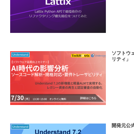
ソフトウ
Understand
リティ」
開発元公
Understand