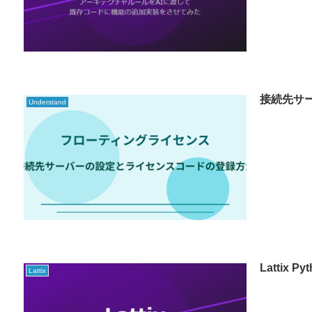
接続先サー
Understand
Latti
Lattix