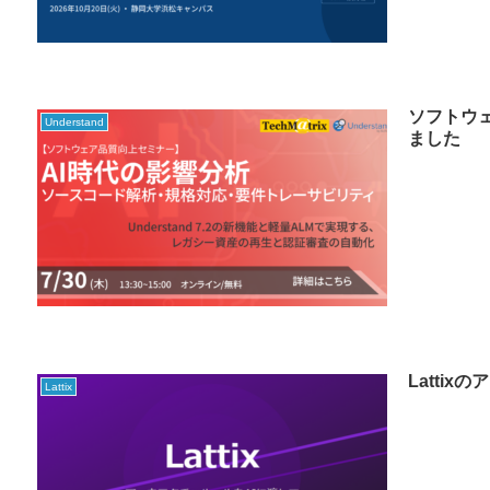
ソフトウ
Understand
ました
Latti
Lattix