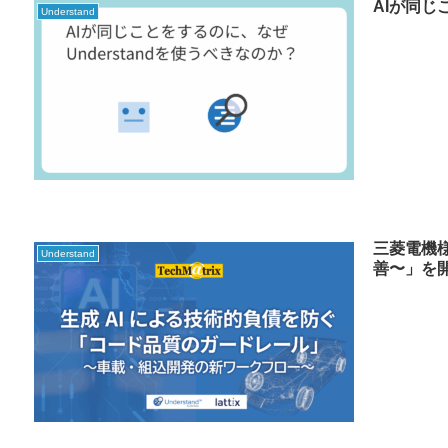
AIが同じ
Understand
三菱電機様
Understand
善〜」を