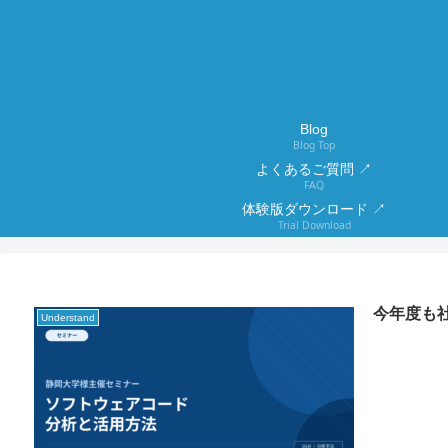
Blog
Blog Top
よくあるご質問 ↗
FAQ
体験版ダウンロード ↗
Trial Download
今年度も
Understand