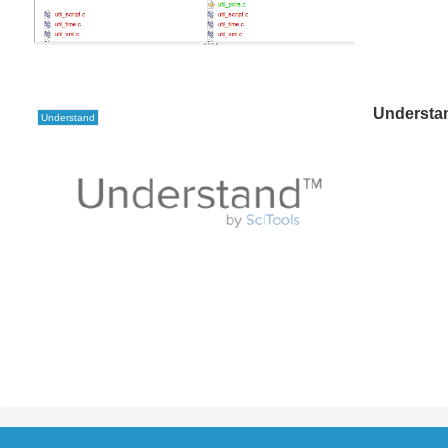
Under
Understand