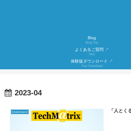
Blog
Blog Top
よくあるご質問 ↗
FAQ
体験版ダウンロード ↗
Trial Download
2023-04
「人とく
Understand