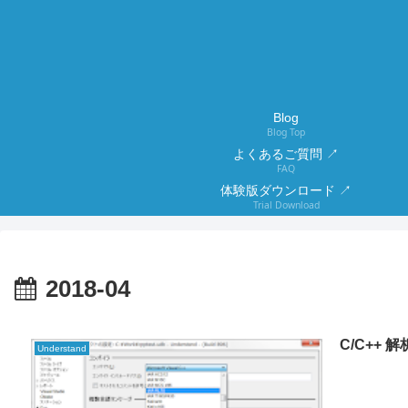
Blog
Blog Top
よくあるご質問 ↗
FAQ
体験版ダウンロード ↗
Trial Download
2018-04
C/C++ 解
Understand