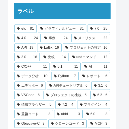
ラベル
etc
81
グラフィカルビュー
31
7.0
25
4.0
24
事例
24
メトリクス
22
API
19
Lattix
19
プロジェクトの設定
16
3.0
16
比較
14
undコマンド
12
C/C++
11
5.1
11
AI
11
データ分析
10
Python
7
レポート
6
エディター
6
APIチュートリアル
6
3.1
6
VSCode
6
プロジェクトの比較
5
6.3
5
情報ブラウザー
5
7.2
4
プラグイン
4
重複コード
3
aidd
3
6.0
3
Objective-C
3
クローンコード
3
MCP
3