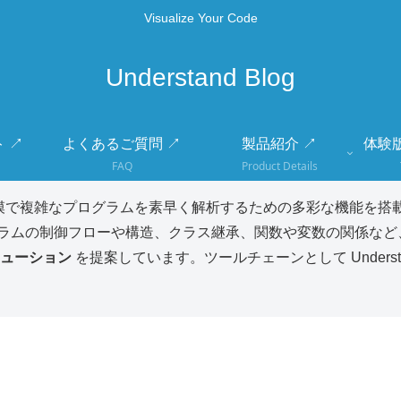
Visualize Your Code
Understand Blog
 ↗
よくあるご質問 ↗
製品紹介 ↗
体験
FAQ
Product Details
模で複雑なプログラムを素早く解析するための多彩な機能を搭載
ラムの制御フローや構造、クラス継承、関数や変数の関係など
ューション
を提案しています。ツールチェーンとして Unders