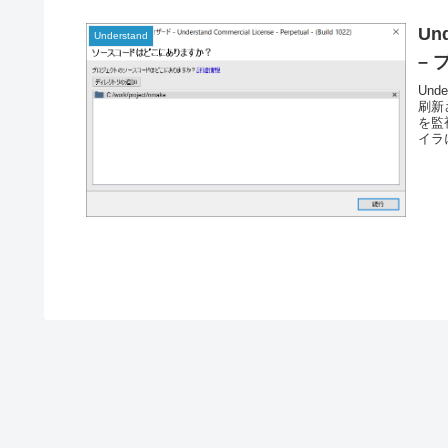
Un
Understand
–
Un
刷新
を監
イラ