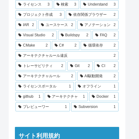
ライセンス
3
検索
3
Understand
3
プロジェクト作成
3
依存関係ブラウザー
2
IAR
2
ユースケース
2
アノテーション
2
Visual Studio
2
Buildspy
2
FAQ
2
CMake
2
C#
2
循環依存
2
アーキテクチャルール違反
2
トレーサビリティ
2
Git
2
CI
2
アーキテクチャルール
2
AI駆動開発
2
ライセンスポータル
1
オフライン
1
github
1
アーキテクチャ
1
Docker
1
プレビューワー
1
Subversion
1
サイト利用規約