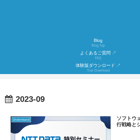
Blog
Blog Top
よくあるご質問 ↗
FAQ
体験版ダウンロード ↗
Trial Download
2023-09
ソフトウ
Understand
行戦略と