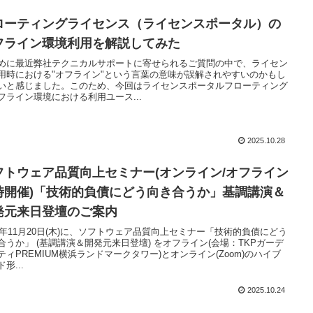
ローティングライセンス（ライセンスポータル）の
フライン環境利用を解説してみた
めに最近弊社テクニカルサポートに寄せられるご質問の中で、ライセン
用時における"オフライン"という言葉の意味が誤解されやすいのかもし
いと感じました。このため、今回はライセンスポータルフローティング
フライン環境における利用ユース...
2025.10.28
フトウェア品質向上セミナー(オンライン/オフライン
時開催)「技術的負債にどう向き合うか」基調講演＆
発元来日登壇のご案内
25年11月20日(木)に、ソフトウェア品質向上セミナー「技術的負債にどう
合うか」 (基調講演＆開発元来日登壇) をオフライン(会場：TKPガーデ
ティPREMIUM横浜ランドマークタワー)とオンライン(Zoom)のハイブ
形...
2025.10.24