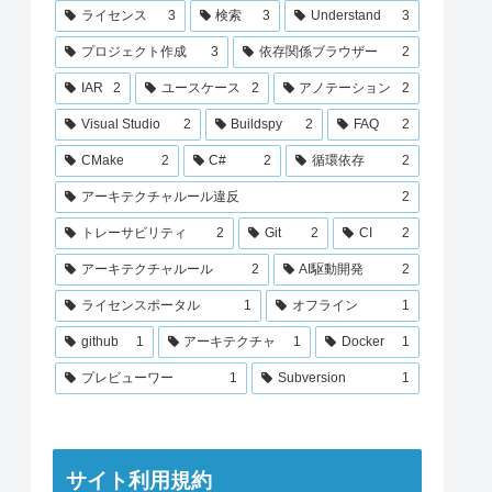
ライセンス
3
検索
3
Understand
3
プロジェクト作成
3
依存関係ブラウザー
2
IAR
2
ユースケース
2
アノテーション
2
Visual Studio
2
Buildspy
2
FAQ
2
CMake
2
C#
2
循環依存
2
アーキテクチャルール違反
2
トレーサビリティ
2
Git
2
CI
2
アーキテクチャルール
2
AI駆動開発
2
ライセンスポータル
1
オフライン
1
github
1
アーキテクチャ
1
Docker
1
プレビューワー
1
Subversion
1
サイト利用規約