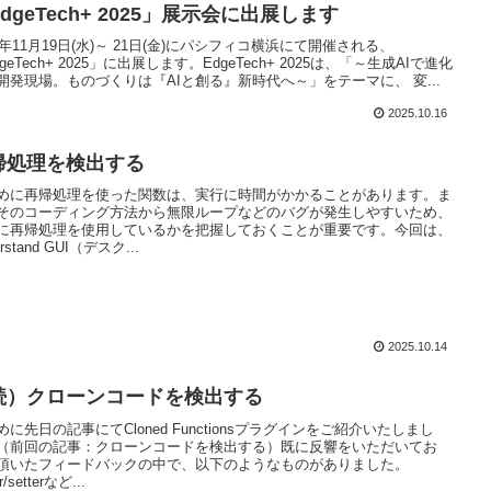
dgeTech+ 2025」展示会に出展します
25年11月19日(水)～ 21日(金)にパシフィコ横浜にて開催される、
geTech+ 2025」に出展します。EdgeTech+ 2025は、「～生成AIで進化
開発現場。ものづくりは『AIと創る』新時代へ～」をテーマに、 変...
2025.10.16
帰処理を検出する
めに再帰処理を使った関数は、実行に時間がかかることがあります。ま
そのコーディング方法から無限ループなどのバグが発生しやすいため、
に再帰処理を使用しているかを把握しておくことが重要です。今回は、
erstand GUI（デスク...
2025.10.14
続）クローンコードを検出する
めに先日の記事にてCloned Functionsプラグインをご紹介いたしまし
（前回の記事：クローンコードを検出する）既に反響をいただいてお
頂いたフィードバックの中で、以下のようなものがありました。
er/setterなど...