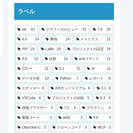
ラベル
etc
81
グラフィカルビュー
31
7.0
25
4.0
24
事例
24
メトリクス
22
API
19
Lattix
19
プロジェクトの設定
16
3.0
16
比較
14
undコマンド
12
C/C++
11
5.1
11
AI
11
データ分析
10
Python
7
レポート
6
エディター
6
APIチュートリアル
6
3.1
6
VSCode
6
プロジェクトの比較
5
6.3
5
情報ブラウザー
5
7.2
4
プラグイン
4
重複コード
3
aidd
3
6.0
3
Objective-C
3
クローンコード
3
MCP
3