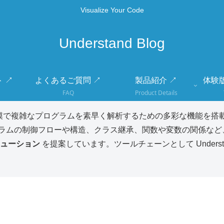
Visualize Your Code
Understand Blog
 ↗
よくあるご質問 ↗
製品紹介 ↗
体験
FAQ
Product Details
模で複雑なプログラムを素早く解析するための多彩な機能を搭載
ラムの制御フローや構造、クラス継承、関数や変数の関係など
ューション
を提案しています。ツールチェーンとして Unders