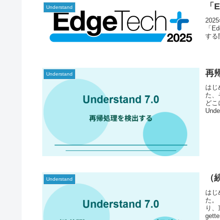
「E
Understand
20
「Ed
する
再
Understand
はじ
た、
どこ
Und
（
Understand
はじ
た。
り、
gett