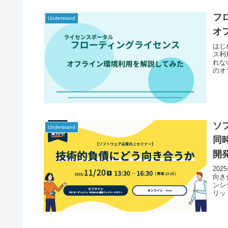
フ
Understand
オ
はじ
ス利
れな
のオ
ソ
Understand
同
開
20
向き
ンシ
リッド