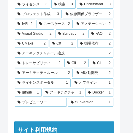
ライセンス
3
検索
3
Understand
3
プロジェクト作成
3
依存関係ブラウザー
2
IAR
2
ユースケース
2
アノテーション
2
Visual Studio
2
Buildspy
2
FAQ
2
CMake
2
C#
2
循環依存
2
アーキテクチャルール違反
2
トレーサビリティ
2
Git
2
CI
2
アーキテクチャルール
2
AI駆動開発
2
ライセンスポータル
1
オフライン
1
github
1
アーキテクチャ
1
Docker
1
プレビューワー
1
Subversion
1
サイト利用規約