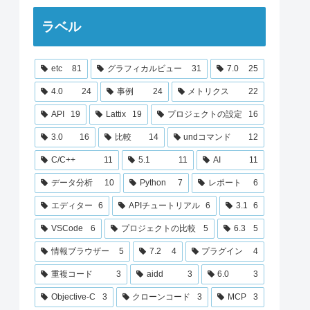
ラベル
etc
81
グラフィカルビュー
31
7.0
25
4.0
24
事例
24
メトリクス
22
API
19
Lattix
19
プロジェクトの設定
16
3.0
16
比較
14
undコマンド
12
C/C++
11
5.1
11
AI
11
データ分析
10
Python
7
レポート
6
エディター
6
APIチュートリアル
6
3.1
6
VSCode
6
プロジェクトの比較
5
6.3
5
情報ブラウザー
5
7.2
4
プラグイン
4
重複コード
3
aidd
3
6.0
3
Objective-C
3
クローンコード
3
MCP
3