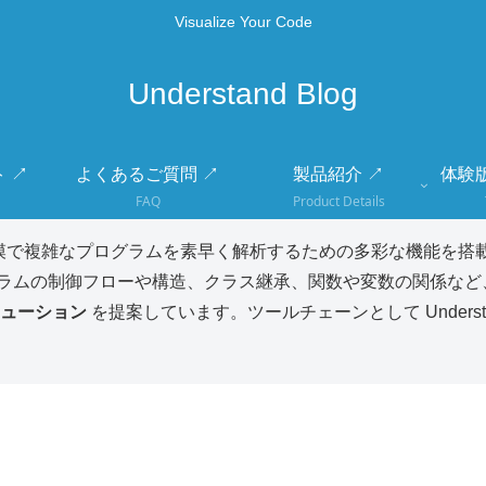
Visualize Your Code
Understand Blog
 ↗
よくあるご質問 ↗
製品紹介 ↗
体験
FAQ
Product Details
模で複雑なプログラムを素早く解析するための多彩な機能を搭載
ラムの制御フローや構造、クラス継承、関数や変数の関係など
ューション
を提案しています。ツールチェーンとして Unders