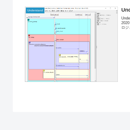
Un
Understand
Und
20
ロジ