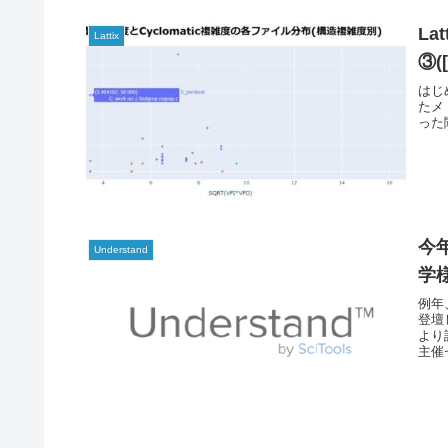
La
Lattix
③(
はじ
たメト
った
今
Understand
学
例年
登壇
より
主催