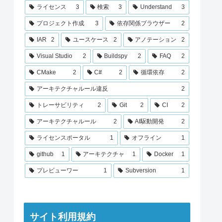
ライセンス
3
検索
3
Understand
3
プロジェクト作成
3
依存関係ブラウザー
2
IAR
2
ユースケース
2
アノテーション
2
Visual Studio
2
Buildspy
2
FAQ
2
CMake
2
C#
2
循環依存
2
アーキテクチャルール違反
2
トレーサビリティ
2
Git
2
CI
2
アーキテクチャルール
2
AI駆動開発
2
ライセンスポータル
1
オフライン
1
github
1
アーキテクチャ
1
Docker
1
プレビューワー
1
Subversion
1
サイト利用規約