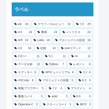
ラベル
etc
81
グラフィカルビュー
31
7.0
25
4.0
24
事例
24
メトリクス
22
API
19
Lattix
19
プロジェクトの設定
16
3.0
16
比較
14
undコマンド
12
C/C++
11
5.1
11
AI
11
データ分析
10
Python
7
レポート
6
エディター
6
APIチュートリアル
6
3.1
6
VSCode
6
プロジェクトの比較
5
6.3
5
情報ブラウザー
5
7.2
4
プラグイン
4
重複コード
3
aidd
3
6.0
3
Objective-C
3
クローンコード
3
MCP
3