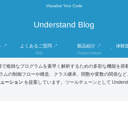
Visualize Your Code
Understand Blog
 ↗
よくあるご質問 ↗
製品紹介 ↗
体験
FAQ
Product Details
模で複雑なプログラムを素早く解析するための多彩な機能を搭載
ラムの制御フローや構造、クラス継承、関数や変数の関係など
ューション
を提案しています。ツールチェーンとして Unders