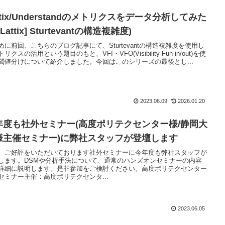
ttix/Understandのメトリクスをデータ分析してみた
[Lattix] Sturtevantの構造複雑度)
めに前回、こちらのブログ記事にて、Sturtevantの構造複雑度を使用し
リクスの活用という題目のもと、VFI・VFO(Visibility Fun-in/out)を使
閾値分けについて紹介しました。今回はこのシリーズの最後とし...
2023.06.09
2026.01.20
年度も社外セミナー(高度ポリテクセンター様/静岡大
様主催セミナー)に弊社スタッフが登壇します
、ご好評をいただいております社外セミナーに今年度も弊社スタッフが
します。DSMや分析手法について、通常のハンズオンセミナーの内容
詳細に説明します。是非参加をご検討ください。高度ポリテクセンター
セミナー主催：高度ポリテクセンタ...
2023.06.05