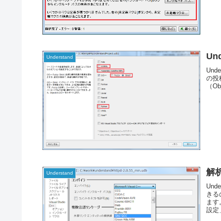
Un
Understand
Und
の投
（Obj
解
Understand
Un
きる
ます
設定