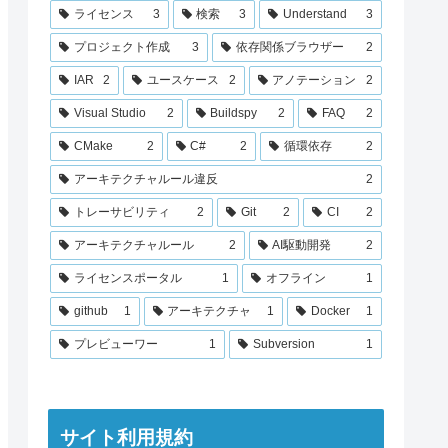
ライセンス
3
検索
3
Understand
3
プロジェクト作成
3
依存関係ブラウザー
2
IAR
2
ユースケース
2
アノテーション
2
Visual Studio
2
Buildspy
2
FAQ
2
CMake
2
C#
2
循環依存
2
アーキテクチャルール違反
2
トレーサビリティ
2
Git
2
CI
2
アーキテクチャルール
2
AI駆動開発
2
ライセンスポータル
1
オフライン
1
github
1
アーキテクチャ
1
Docker
1
プレビューワー
1
Subversion
1
サイト利用規約