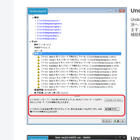
Un
Understand
Und
決ヘ
ます
補助機
Un
Understand