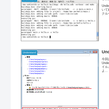
Und
いて
クル
Un
Understand
今回は
Un
イル
よ...