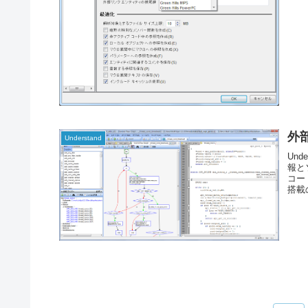
外
Understand
Un
報と
コー
搭載