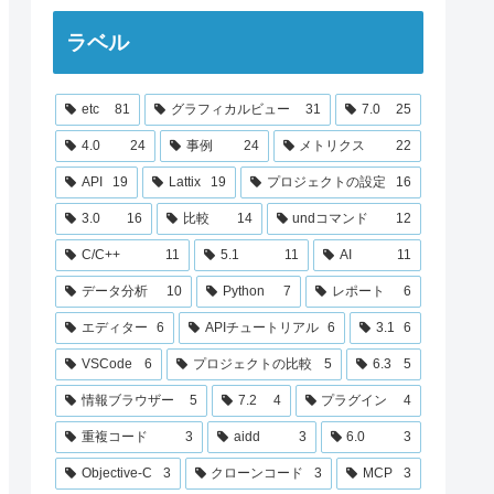
ラベル
etc
81
グラフィカルビュー
31
7.0
25
4.0
24
事例
24
メトリクス
22
API
19
Lattix
19
プロジェクトの設定
16
3.0
16
比較
14
undコマンド
12
C/C++
11
5.1
11
AI
11
データ分析
10
Python
7
レポート
6
エディター
6
APIチュートリアル
6
3.1
6
VSCode
6
プロジェクトの比較
5
6.3
5
情報ブラウザー
5
7.2
4
プラグイン
4
重複コード
3
aidd
3
6.0
3
Objective-C
3
クローンコード
3
MCP
3