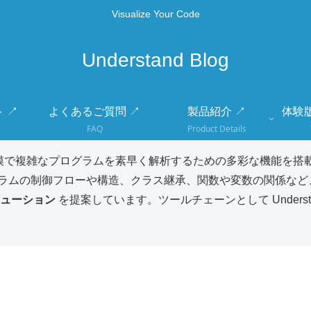
Visualize Your Code
Understand Blog
 ↗
よくあるご質問 ↗
製品紹介 ↗
体験
FAQ
Product Details
模で複雑なプログラムを素早く解析するための多彩な機能を搭載
ラムの制御フローや構造、クラス継承、関数や変数の関係など
ューション
を提案しています。ツールチェーンとして Unders