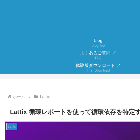
Blog
Blog Top
よくあるご質問 ↗
FAQ
体験版ダウンロード ↗
Trial Download
ホーム
Lattix
Lattix 循環レポートを使って循環依存を特定
Lattix