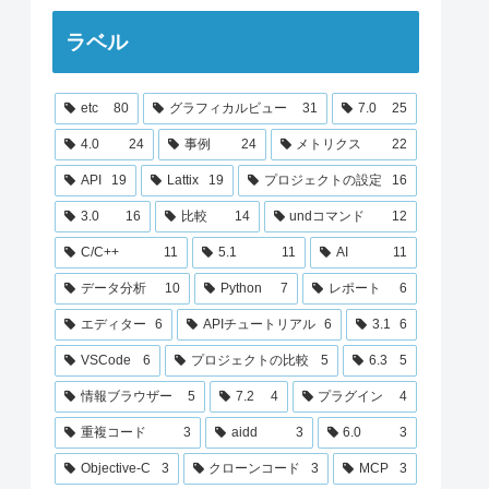
ラベル
etc
80
グラフィカルビュー
31
7.0
25
4.0
24
事例
24
メトリクス
22
API
19
Lattix
19
プロジェクトの設定
16
3.0
16
比較
14
undコマンド
12
C/C++
11
5.1
11
AI
11
データ分析
10
Python
7
レポート
6
エディター
6
APIチュートリアル
6
3.1
6
VSCode
6
プロジェクトの比較
5
6.3
5
情報ブラウザー
5
7.2
4
プラグイン
4
重複コード
3
aidd
3
6.0
3
Objective-C
3
クローンコード
3
MCP
3