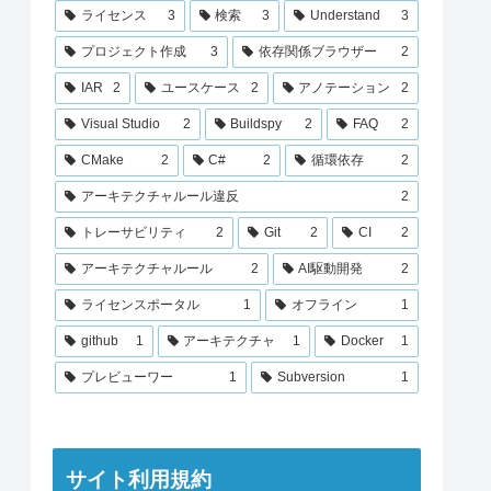
ライセンス
3
検索
3
Understand
3
プロジェクト作成
3
依存関係ブラウザー
2
IAR
2
ユースケース
2
アノテーション
2
Visual Studio
2
Buildspy
2
FAQ
2
CMake
2
C#
2
循環依存
2
アーキテクチャルール違反
2
トレーサビリティ
2
Git
2
CI
2
アーキテクチャルール
2
AI駆動開発
2
ライセンスポータル
1
オフライン
1
github
1
アーキテクチャ
1
Docker
1
プレビューワー
1
Subversion
1
サイト利用規約