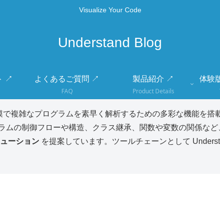
Visualize Your Code
Understand Blog
 ↗
よくあるご質問 ↗
製品紹介 ↗
体験
FAQ
Product Details
模で複雑なプログラムを素早く解析するための多彩な機能を搭載
ラムの制御フローや構造、クラス継承、関数や変数の関係など
ューション
を提案しています。ツールチェーンとして Unders