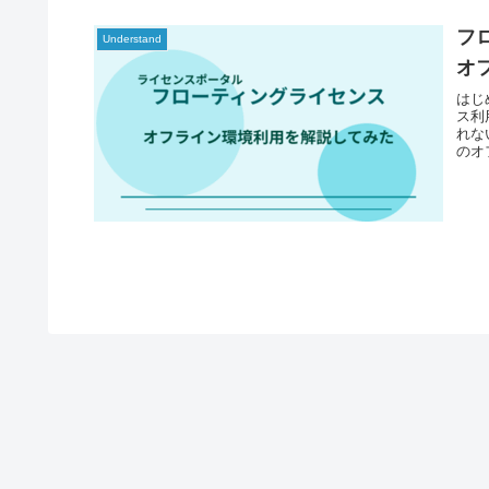
フ
Understand
オ
はじ
ス利
れな
のオ