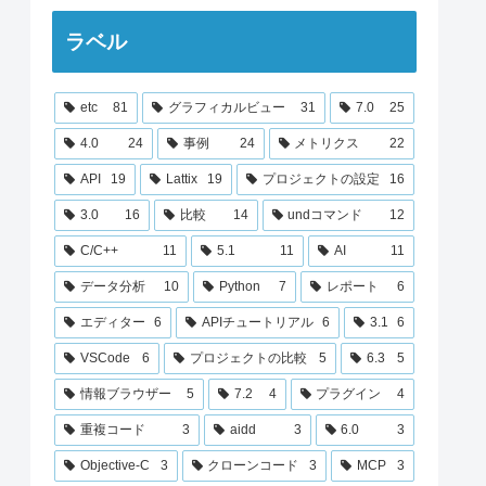
ラベル
etc
81
グラフィカルビュー
31
7.0
25
4.0
24
事例
24
メトリクス
22
API
19
Lattix
19
プロジェクトの設定
16
3.0
16
比較
14
undコマンド
12
C/C++
11
5.1
11
AI
11
データ分析
10
Python
7
レポート
6
エディター
6
APIチュートリアル
6
3.1
6
VSCode
6
プロジェクトの比較
5
6.3
5
情報ブラウザー
5
7.2
4
プラグイン
4
重複コード
3
aidd
3
6.0
3
Objective-C
3
クローンコード
3
MCP
3