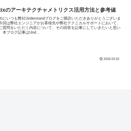
attixのアーキテクチャメトリクス活用方法と参考値
めにいつも弊社Understandブログをご購読いただきありがとうございま
今回は弊社エンジニアがお客様先や弊社テクニカルサポートにおいて、
ご質問をいただく内容について、その回答を記事にしていきたいと思い
。本ブログ記事はUnd...
2026.03.02