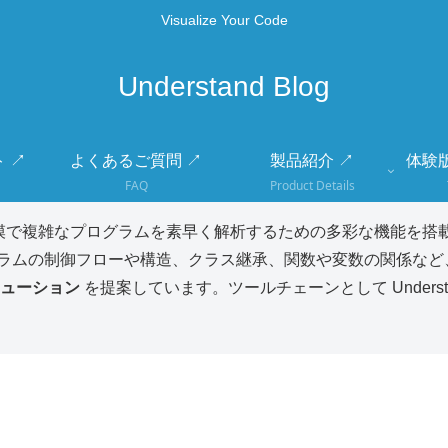
Visualize Your Code
Understand Blog
 ↗
よくあるご質問 ↗
製品紹介 ↗
体験
FAQ
Product Details
模で複雑なプログラムを素早く解析するための多彩な機能を搭載
ラムの制御フローや構造、クラス継承、関数や変数の関係など
ューション
を提案しています。ツールチェーンとして Unders