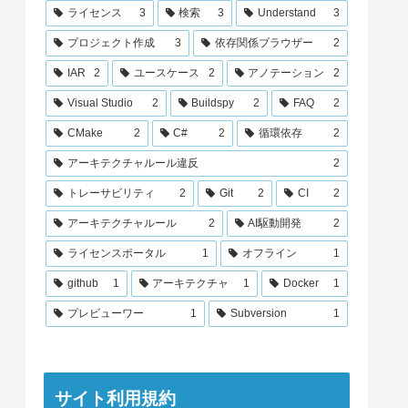
ライセンス
3
検索
3
Understand
3
プロジェクト作成
3
依存関係ブラウザー
2
IAR
2
ユースケース
2
アノテーション
2
Visual Studio
2
Buildspy
2
FAQ
2
CMake
2
C#
2
循環依存
2
アーキテクチャルール違反
2
トレーサビリティ
2
Git
2
CI
2
アーキテクチャルール
2
AI駆動開発
2
ライセンスポータル
1
オフライン
1
github
1
アーキテクチャ
1
Docker
1
プレビューワー
1
Subversion
1
サイト利用規約