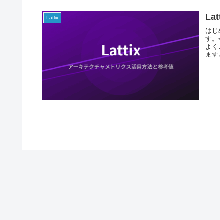
L
Lattix
はじ
す。
よく
ます