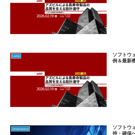
ソフトウェ
Lattix
例＆最新
ソフトウ
Understand
持・確保