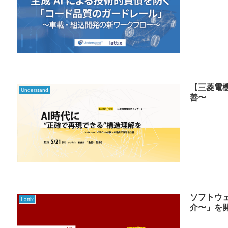
【三菱電機
Understand
善〜
ソフトウ
Lattix
介〜」を