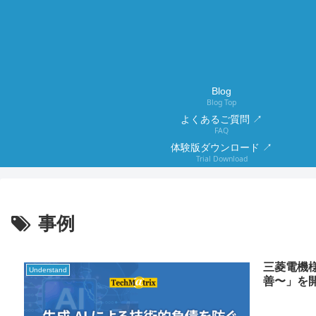
Blog
Blog Top
よくあるご質問 ↗
FAQ
体験版ダウンロード ↗
Trial Download
事例
三菱電機様
Understand
善〜」を