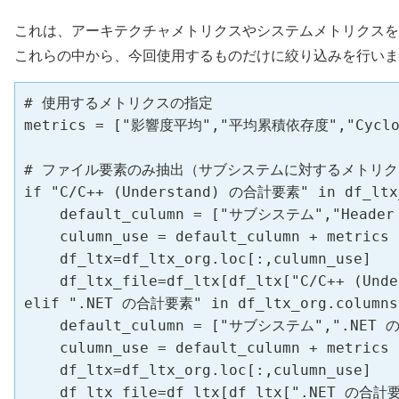
これは、アーキテクチャメトリクスやシステムメトリクスを
これらの中から、今回使用するものだけに絞り込みを行いま
# 使用するメトリクスの指定

metrics = ["影響度平均","平均累積依存度","Cycloma
# ファイル要素のみ抽出（サブシステムに対するメトリク
if "C/C++ (Understand) の合計要素" in df_ltx_
    default_culumn = ["サブシステム","Header 
    culumn_use = default_culumn + metrics

    df_ltx=df_ltx_org.loc[:,culumn_use]

    df_ltx_file=df_ltx[df_ltx["C/C++ (Un
elif ".NET の合計要素" in df_ltx_org.columns 
    default_culumn = ["サブシステム",".NET 
    culumn_use = default_culumn + metrics

    df_ltx=df_ltx_org.loc[:,culumn_use]

    df_ltx_file=df_ltx[df_ltx[".NET の合計要