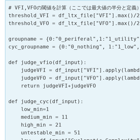
# VFI,VFOの閾値を計算（ここでは最大値の半分と定義）
threshold_VFI = df_ltx_file["VFI"].max()/2.
threshold_VFO = df_ltx_file["VFO"].max()/2.
groupname = {0:"0_periferal",1:"1_utility"
cyc_groupname = {0:"0_nothing", 1:"1_low",
def judge_vfio(df_input):

    judgeVFI = df_input["VFI"].apply(lambd
    judgeVFO = df_input["VFO"].apply(lambd
    return judgeVFI+judgeVFO

def judge_cyc(df_input):

    low_min=1

    medium_min = 11

    high_min = 21

    untestable_min = 51
