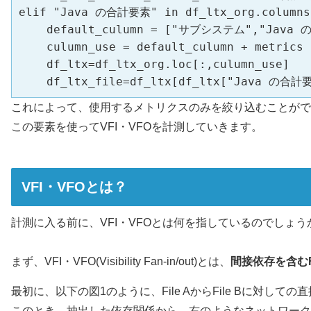
elif "Java の合計要素" in df_ltx_org.columns 
    default_culumn = ["サブシステム","Java 
    culumn_use = default_culumn + metrics

    df_ltx=df_ltx_org.loc[:,culumn_use]

    df_ltx_file=df_ltx[df_ltx["Java の合計
これによって、使用するメトリクスのみを絞り込むことがで
この要素を使ってVFI・VFOを計測していきます。
VFI・VFOとは？
計測に入る前に、VFI・VFOとは何を指しているのでしょ
まず、VFI・VFO(Visibility Fan-in/out)とは、
間接依存を含むFan
最初に、以下の図1のように、File AからFile Bに対し
このとき、抽出した依存関係から、右のようなネットワーク