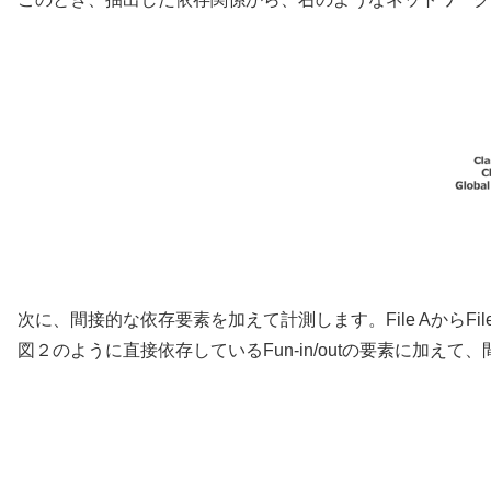
次に、間接的な依存要素を加えて計測します。File AからF
図２のように直接依存しているFun-in/outの要素に加え