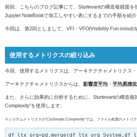
前回、こちらのブログ記事にて、Sturtevantの構造複雑度
Jupyter NoteBookで加工しやすい表にするまでの手順を紹
今回は、第2回としまして、VFI・VFO(Visibility Fun-i
使用するメトリクスの絞り込み
今回、使用するメトリクスは、アーキテクチャメトリクス・
アーキテクチャメトリクスからは、
影響度平均
・
平均累積依
また、さらに効果的に分析するために、Sturtevantの構造
Complexity”を使用します。
※システムメトリクスの”Cyclomatic Complexity”では、ファイル粒度の
df_ltx_org=pd.merge(df_ltx_org_System,df