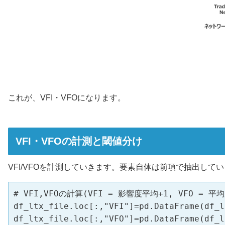
これが、VFI・VFOになります。
VFI・VFOの計測と閾値分け
VFI/VFOを計測していきます。要素自体は前項で抽出し
# VFI,VFOの計算(VFI = 影響度平均+1, VFO = 平
df_ltx_file.loc[:,"VFI"]=pd.DataFrame(df_
df_ltx_file.loc[:,"VFO"]=pd.DataFrame(df