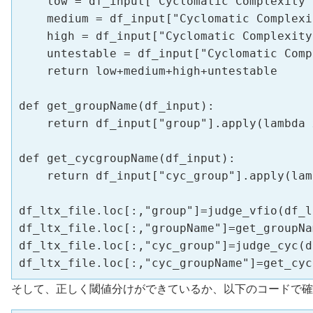
    low = df_input["Cyclomatic Complexity"
    medium = df_input["Cyclomatic Complexi
    high = df_input["Cyclomatic Complexity
    untestable = df_input["Cyclomatic Comp
    return low+medium+high+untestable

def get_groupName(df_input):

    return df_input["group"].apply(lambda 
def get_cycgroupName(df_input):

    return df_input["cyc_group"].apply(lam
df_ltx_file.loc[:,"group"]=judge_vfio(df_l
df_ltx_file.loc[:,"groupName"]=get_groupNa
df_ltx_file.loc[:,"cyc_group"]=judge_cyc(d
df_ltx_file.loc[:,"cyc_groupName"]=get_cyc
そして、正しく閾値分けができているか、以下のコードで確