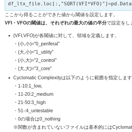
df_ltx_file.loc[:,"SQRT(VFI*VFO)"]=pd.Data
ここから得ることができた値から閾値を設定します。
VFI・VFOの閾値は、それぞれの最大の値の半分
で設定をし
(VFI,VFO)が各閾値に対して、領域を定義します。
・(小,小)=”0_periferal”
・(大,小)=”1_utility”
・(小,大)=”2_control”
・(大,大)=”3_core”
Cyclomatic Complexityは以下のように範囲を指定しま
・1-10:1_low,
・11-20:2_medium
・21-50:3_high
・51-:4_untestable
・0の場合は0_nothing
※関数が含まれていないファイルは基本的にはCyclomatic 