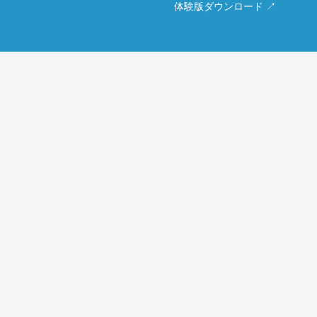
体験版ダウンロード ↗