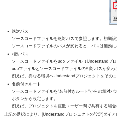
絶対パス
ソースコードファイルを絶対パスで参照します。初期設
ソースコードファイルのパスが変わると、パスは無効に
相対パス
ソースコードファイルをudb ファイル（Understa
udbファイルとソースコードファイルの相対パスが変
例えば、異なる環境へUnderstandプロジェクトをそ
名前付きルート
ソースコードファイルを”名前付きルート”からの相対パ
ボタンから設定します。
例えば、プロジェクトを複数ユーザー間で共有する場合
上記の選択により、[Understandプロジェクトの設定]