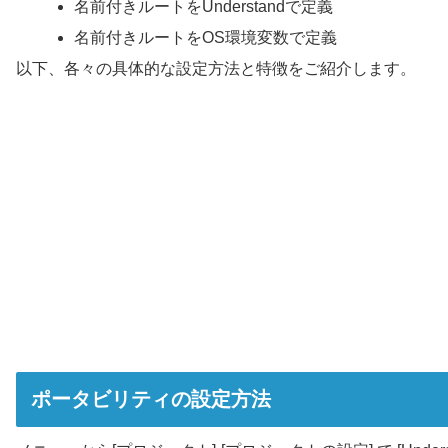
名前付きルートをUnderstandで定義
名前付きルートをOS環境変数で定義
以下、各々の具体的な設定方法と特徴をご紹介します。
ポータビリティの設定方法