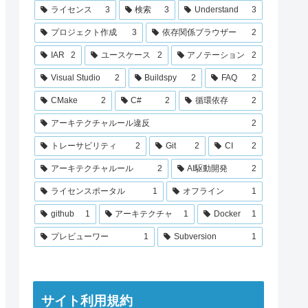
ライセンス
3
検索
3
Understand
3
プロジェクト作成
3
依存関係ブラウザー
2
IAR
2
ユースケース
2
アノテーション
2
Visual Studio
2
Buildspy
2
FAQ
2
CMake
2
C#
2
循環依存
2
アーキテクチャルール違反
2
トレーサビリティ
2
Git
2
CI
2
アーキテクチャルール
2
AI駆動開発
2
ライセンスポータル
1
オフライン
1
github
1
アーキテクチャ
1
Docker
1
プレビューワー
1
Subversion
1
サイト利用規約