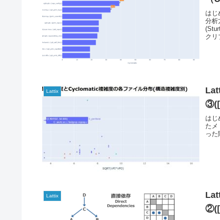
はじ
分析
(S
クリ
La
Lattix
③(
はじ
たメト
った
La
Lattix
②(