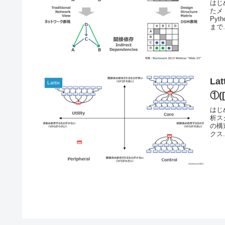
はじ
たメ
Pyt
まで.
La
Lattix
①(
はじ
析ス
の構
クス.