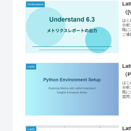
La
Understand
（[
はじ
分析
既に
ご連
La
Lattix
（
はじ
分析
既に
質問
La
Lattix