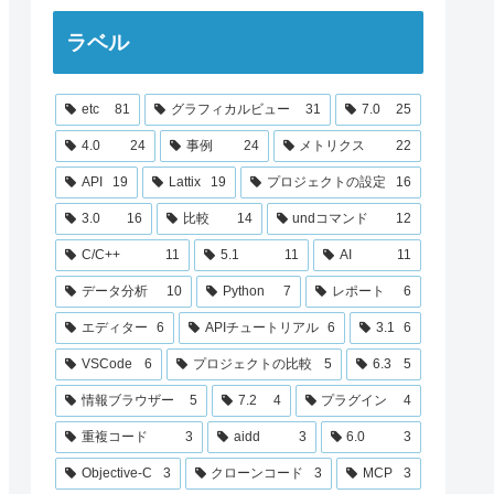
ラベル
etc
81
グラフィカルビュー
31
7.0
25
4.0
24
事例
24
メトリクス
22
API
19
Lattix
19
プロジェクトの設定
16
3.0
16
比較
14
undコマンド
12
C/C++
11
5.1
11
AI
11
データ分析
10
Python
7
レポート
6
エディター
6
APIチュートリアル
6
3.1
6
VSCode
6
プロジェクトの比較
5
6.3
5
情報ブラウザー
5
7.2
4
プラグイン
4
重複コード
3
aidd
3
6.0
3
Objective-C
3
クローンコード
3
MCP
3