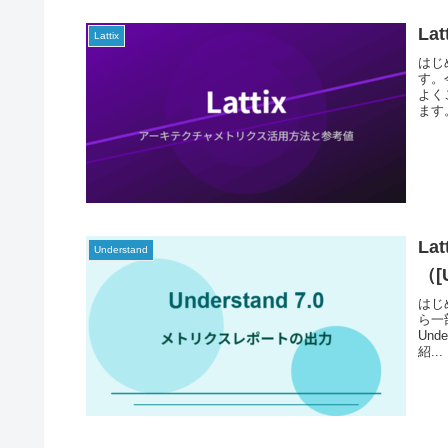
L
Lattix
はじ
す。
よく
ます
La
Understand
（[
はじめ
ら一
Un
紹...